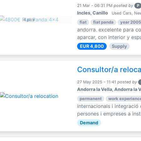
21 Mar - 06:31 PM
posted by
P
Incles, Canillo
Used Cars, Ne
4 pics
fiat
fiat panda
year 2005
andorra. excelente para con
aparcar, con interior y espa
EUR 4,800
Supply
Consultor/a reloc
27 May 2025 - 11:41
posted by
Andorra la Vella, Andorra la V
permanent
work experience
internacionals i integració
persones i empreses a instal
Demand