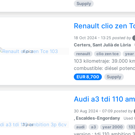
Supply
Renault clio zen T
18 Oct 2024 - 13:25
posted by
Certers, Sant Julià de Lòria
4 pics
renault
clio zen tce
year
103 kilometraje: 39.000 km
combustible: diésel potenci
EUR 8,700
Supply
Audi a3 tdi 110 am
30 Aug 2024 - 07:09
posted by
, Escaldes-Engordany
Used 
3 pics
audi
a3
year 2000
13
version : tdi 110 ambition