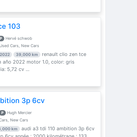
ce 103
P
Hervé schwob
Used Cars, New Cars
renault clio zen tce
 2022
39,000 km
 año 2022 motor 1.0, color: gris
a: 5,72 cv ...
bition 3p 6cv
P
Hugh Mercier
Cars, New Cars
audi a3 tdi 110 ambition 3p 6cv
3,000 km
 3p 6cv année : 2000 kilométrage : 133