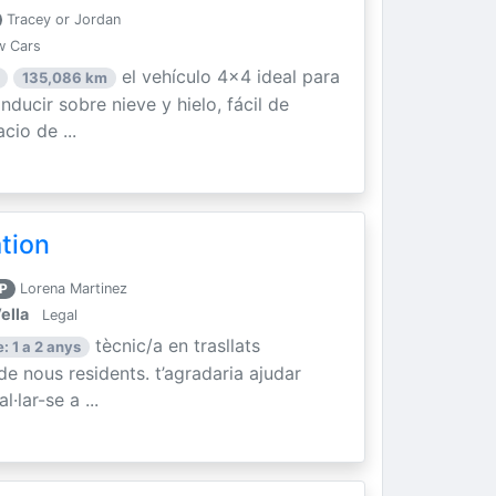
Tracey or Jordan
w Cars
el vehículo 4x4 ideal para
135,086 km
ducir sobre nieve y hielo, fácil de
cio de ...
ation
P
Lorena Martinez
ella
Legal
tècnic/a en trasllats
: 1 a 2 anys
 de nous residents. t’agradaria ajudar
·lar-se a ...