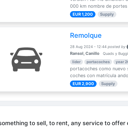
000 km nombre de portes : 
EUR 1,200
Supply
Remolque
28 Aug 2024 - 12:44
posted by
Ransol, Canillo
Quads y Bugg
lider
portacoches
year 
portacoches como nuevo s
coches con matrícula ando
EUR 2,900
Supply
mething to sell, to rent, any service to offer 