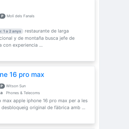
P
Molí dels Fanals
restaurante de larga
: 1 a 2 anys
icional y de montaña busca jefe de
 con experiencia ...
ne 16 pro max
P
Witson Sun
la
Phones & Telecoms
o max apple iphone 16 pro max per a les
 desbloqueig original de fàbrica amb ...