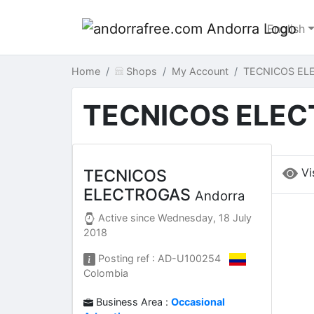
English
Home
Shops
My Account
TECNICOS EL
TECNICOS ELE
Vi
TECNICOS
ELECTROGAS
Andorra
Active since
Wednesday, 18 July
2018
Posting ref : AD-U100254
Colombia
Business Area :
Occasional