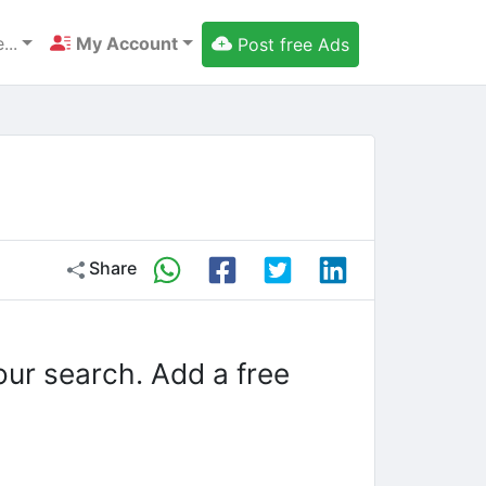
...
My Account
Post free Ads
Share
our search. Add a free