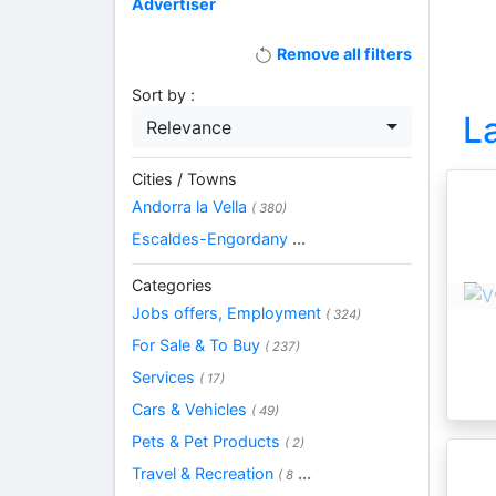
Advertiser
Remove all filters
Sort by :
L
Relevance
Cities / Towns
Andorra la Vella
( 380)
Escaldes-Engordany
...
Categories
Jobs offers, Employment
( 324)
For Sale & To Buy
( 237)
Services
( 17)
Cars & Vehicles
( 49)
Pets & Pet Products
( 2)
Travel & Recreation
...
( 8