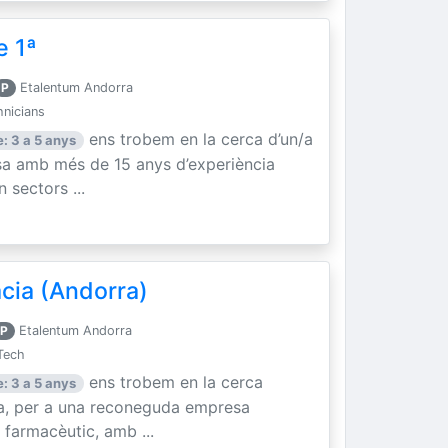
e 1ª
P
Etalentum Andorra
hnicians
ens trobem en la cerca d’un/a
: 3 a 5 anys
sa amb més de 15 anys d’experiència
n sectors ...
cia (Andorra)
P
Etalentum Andorra
Tech
ens trobem en la cerca
: 3 a 5 anys
ia, per a una reconeguda empresa
 farmacèutic, amb ...