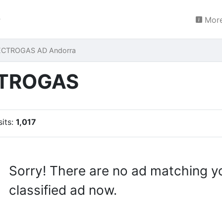
More
ECTROGAS AD Andorra
CTROGAS
sits:
1,017
Sorry! There are no ad matching y
classified ad now.