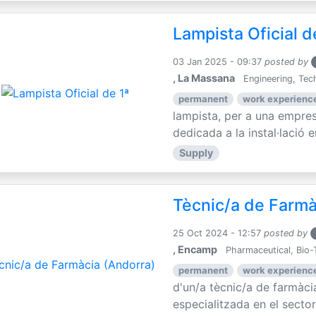
Lampista Oficial d
03 Jan 2025 - 09:37
posted by
, La Massana
Engineering, Tec
permanent
work experience
lampista, per a una empre
dedicada a la instal·lació e
Supply
Tècnic/a de Farmà
25 Oct 2024 - 12:57
posted by
, Encamp
Pharmaceutical, Bio-
permanent
work experience
d'un/a tècnic/a de farmàc
especialitzada en el sector