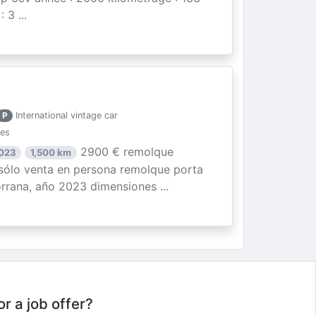
3 ...
P
International vintage car
ies
2900 € remolque
2023
1,500 km
ólo venta en persona remolque porta
rrana, año 2023 dimensiones ...
or a job offer?