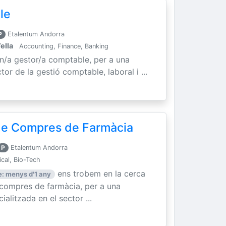
le
P
Etalentum Andorra
ella
Accounting, Finance, Banking
un/a gestor/a comptable, per a una
tor de la gestió comptable, laboral i ...
 de Compres de Farmàcia
P
Etalentum Andorra
cal, Bio-Tech
ens trobem en la cerca
: menys d'1 any
e compres de farmàcia, per a una
litzada en el sector ...