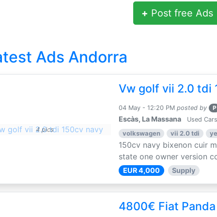
+
Post free Ads
atest Ads Andorra
Vw golf vii 2.0 td
04 May - 12:20 PM
posted by
P
Escàs, La Massana
Used Cars
4 pics
volkswagen
vii 2.0 tdi
ye
150cv navy bixenon cuir 
state one owner version co
EUR 4,000
Supply
4800€ Fiat Panda