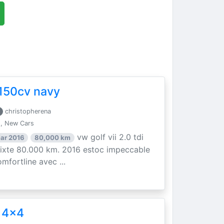
i 150cv navy
christopherena
, New Cars
vw golf vii 2.0 tdi
ar 2016
80,000 km
mixte 80.000 km. 2016 estoc impeccable
mfortline avec ...
 4x4