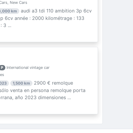
Cars, New Cars
audi a3 tdi 110 ambition 3p 6cv
3,000 km
 3p 6cv année : 2000 kilométrage : 133
3 ...
P
International vintage car
ies
2900 € remolque
2023
1,500 km
ólo venta en persona remolque porta
rrana, año 2023 dimensiones ...