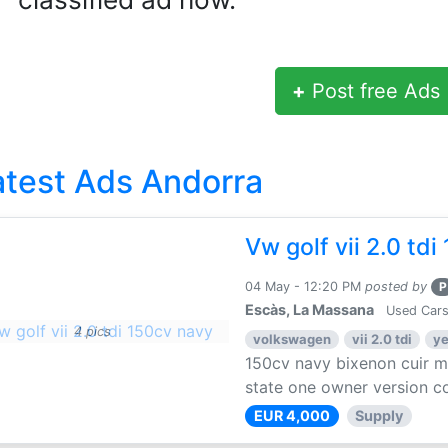
+
Post free Ads
atest Ads Andorra
Vw golf vii 2.0 td
04 May - 12:20 PM
posted by
P
Escàs, La Massana
Used Cars
4 pics
volkswagen
vii 2.0 tdi
ye
150cv navy bixenon cuir 
state one owner version co
EUR 4,000
Supply