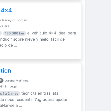
 4x4
Tracey or Jordan
w Cars
el vehículo 4x4 ideal para
135,086 km
ducir sobre nieve y hielo, fácil de
cio de ...
ation
P
Lorena Martinez
ella
Legal
tècnic/a en trasllats
: 1 a 2 anys
 de nous residents. t’agradaria ajudar
·lar-se a ...