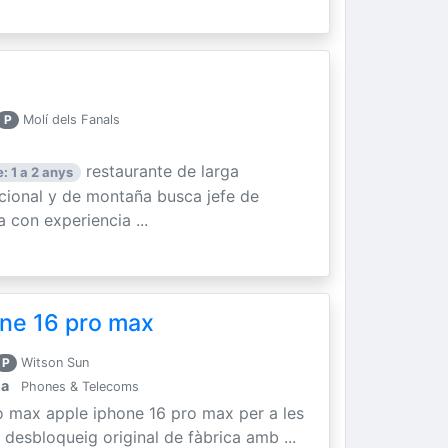
P
Molí dels Fanals
restaurante de larga
: 1 a 2 anys
icional y de montaña busca jefe de
 con experiencia ...
ne 16 pro max
P
Witson Sun
la
Phones & Telecoms
o max apple iphone 16 pro max per a les
 desbloqueig original de fàbrica amb ...