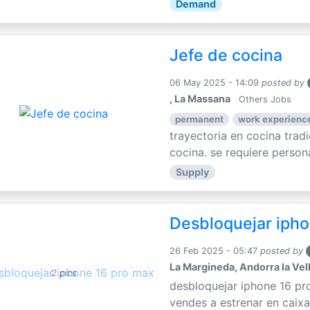
Demand
Jefe de cocina
06 May 2025 - 14:09
posted by
, La Massana
Others Jobs
permanent
work experience
trayectoria en cocina trad
cocina. se requiere persona
Supply
Desbloquejar ipho
26 Feb 2025 - 05:47
posted by
La Margineda, Andorra la Vel
2 pics
desbloquejar iphone 16 pr
vendes a estrenar en caixa