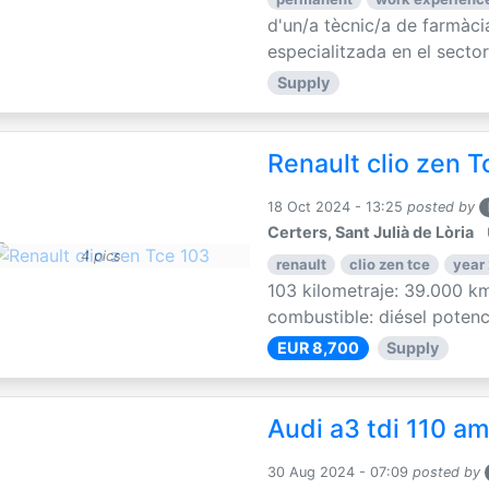
d'un/a tècnic/a de farmàc
especialitzada en el sector
Supply
Renault clio zen T
18 Oct 2024 - 13:25
posted by
Certers, Sant Julià de Lòria
4 pics
renault
clio zen tce
year
103 kilometraje: 39.000 km
combustible: diésel potenci
EUR 8,700
Supply
Audi a3 tdi 110 am
30 Aug 2024 - 07:09
posted by