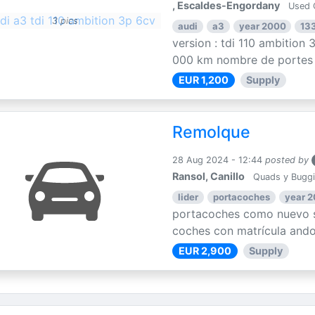
, Escaldes-Engordany
Used 
3 pics
audi
a3
year 2000
13
version : tdi 110 ambition
000 km nombre de portes : 
EUR 1,200
Supply
Remolque
28 Aug 2024 - 12:44
posted by
Ransol, Canillo
Quads y Bugg
lider
portacoches
year 
portacoches como nuevo s
coches con matrícula ando
EUR 2,900
Supply