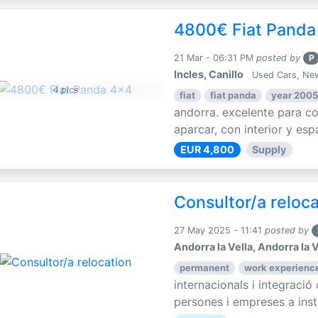
4800€ Fiat Panda
21 Mar - 06:31 PM
posted by
P
Incles, Canillo
Used Cars, Ne
4 pics
fiat
fiat panda
year 2005
andorra. excelente para con
aparcar, con interior y espa
EUR 4,800
Supply
Consultor/a reloc
27 May 2025 - 11:41
posted by
Andorra la Vella, Andorra la V
permanent
work experience
internacionals i integració
persones i empreses a instal