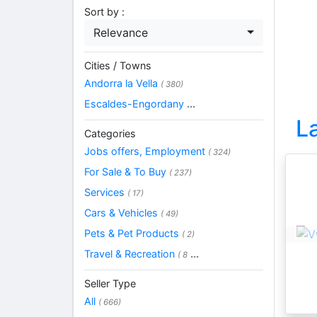
Sort by :
Relevance
Cities / Towns
Andorra la Vella
( 380)
Escaldes-Engordany
...
L
Categories
Jobs offers, Employment
( 324)
For Sale & To Buy
( 237)
Services
( 17)
Cars & Vehicles
( 49)
Pets & Pet Products
( 2)
Travel & Recreation
...
( 8
Seller Type
All
( 666)