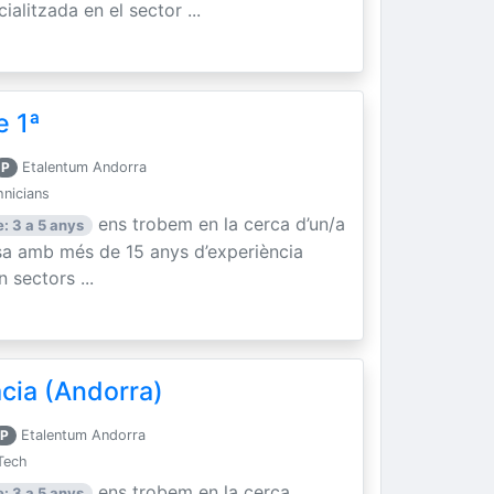
litzada en el sector ...
e 1ª
P
Etalentum Andorra
hnicians
ens trobem en la cerca d’un/a
: 3 a 5 anys
sa amb més de 15 anys d’experiència
n sectors ...
cia (Andorra)
P
Etalentum Andorra
Tech
ens trobem en la cerca
: 3 a 5 anys