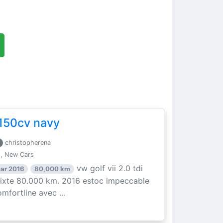
i 150cv navy
christopherena
, New Cars
vw golf vii 2.0 tdi
ar 2016
80,000 km
mixte 80.000 km. 2016 estoc impeccable
mfortline avec ...