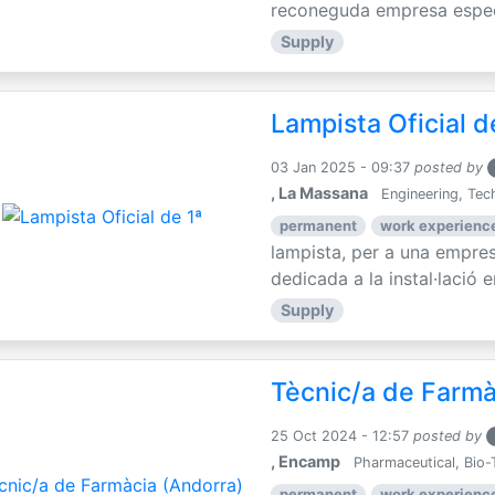
reconeguda empresa especia
Supply
Lampista Oficial d
03 Jan 2025 - 09:37
posted by
, La Massana
Engineering, Tec
permanent
work experience
lampista, per a una empre
dedicada a la instal·lació e
Supply
Tècnic/a de Farmà
25 Oct 2024 - 12:57
posted by
, Encamp
Pharmaceutical, Bio-
permanent
work experience