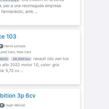
ia, per a una reconeguda empresa
 farmacèutic, amb ...
ce 103
P
Hervé schwob
Used Cars, New Cars
renault clio zen tce
 2022
39,000 km
 año 2022 motor 1.0, color: gris
a: 5,72 cv ...
bition 3p 6cv
P
Hugh Mercier