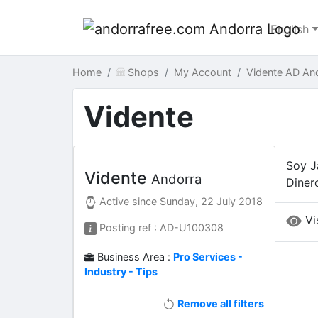
English
Home
Shops
My Account
Vidente AD An
Vidente
Soy J
Vidente
Andorra
Dinero
Active since
Sunday, 22 July 2018
Vi
Posting ref : AD-U100308
Business Area :
Pro Services -
Industry - Tips
Remove all filters