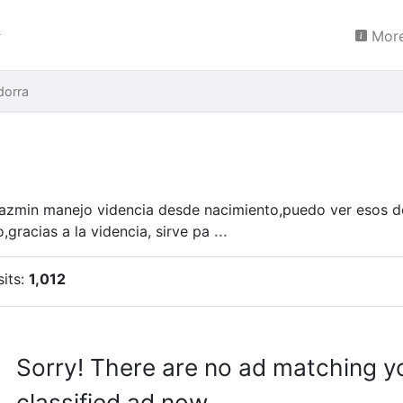
More
dorra
azmin manejo videncia desde nacimiento,puedo ver esos de
,gracias a la videncia, sirve pa
...
sits:
1,012
Sorry! There are no ad matching y
classified ad now.