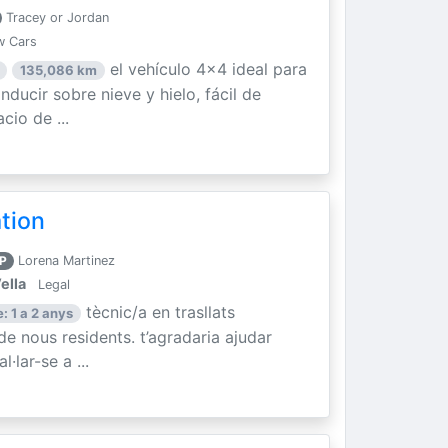
Tracey or Jordan
w Cars
el vehículo 4x4 ideal para
135,086 km
ducir sobre nieve y hielo, fácil de
cio de ...
ation
P
Lorena Martinez
ella
Legal
tècnic/a en trasllats
: 1 a 2 anys
 de nous residents. t’agradaria ajudar
·lar-se a ...