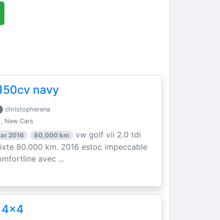
i 150cv navy
christopherena
, New Cars
vw golf vii 2.0 tdi
ar 2016
80,000 km
mixte 80.000 km. 2016 estoc impeccable
mfortline avec ...
 4x4