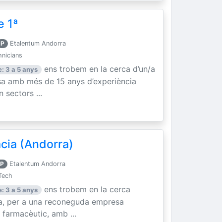
e 1ª
P
Etalentum Andorra
hnicians
ens trobem en la cerca d’un/a
: 3 a 5 anys
sa amb més de 15 anys d’experiència
n sectors ...
cia (Andorra)
P
Etalentum Andorra
Tech
ens trobem en la cerca
: 3 a 5 anys
ia, per a una reconeguda empresa
 farmacèutic, amb ...