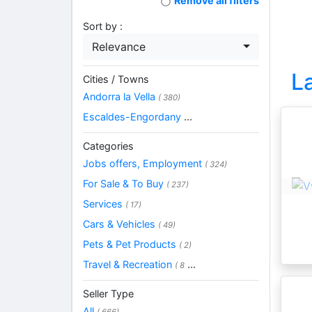
Remove all filters
Sort by :
Relevance
L
Cities / Towns
Andorra la Vella
( 380)
Escaldes-Engordany
...
Categories
Jobs offers, Employment
( 324)
For Sale & To Buy
( 237)
Services
( 17)
Cars & Vehicles
( 49)
Pets & Pet Products
( 2)
Travel & Recreation
...
( 8
Seller Type
All