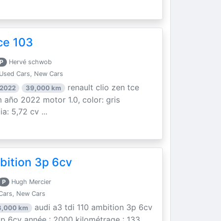
ce 103
P
Hervé schwob
Used Cars, New Cars
renault clio zen tce
 2022
39,000 km
 año 2022 motor 1.0, color: gris
a: 5,72 cv ...
bition 3p 6cv
P
Hugh Mercier
Cars, New Cars
audi a3 tdi 110 ambition 3p 6cv
3,000 km
 3p 6cv année : 2000 kilométrage : 133