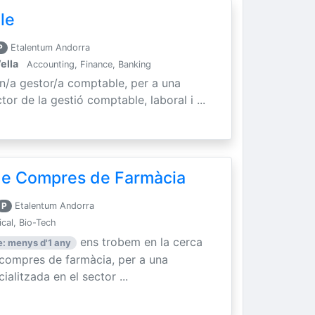
le
P
Etalentum Andorra
ella
Accounting, Finance, Banking
un/a gestor/a comptable, per a una
tor de la gestió comptable, laboral i ...
 de Compres de Farmàcia
P
Etalentum Andorra
cal, Bio-Tech
ens trobem en la cerca
: menys d'1 any
e compres de farmàcia, per a una
litzada en el sector ...