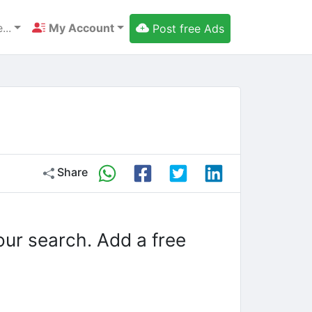
...
My Account
Post free Ads
Share
our search. Add a free