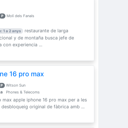
P
Molí dels Fanals
restaurante de larga
: 1 a 2 anys
icional y de montaña busca jefe de
 con experiencia ...
ne 16 pro max
P
Witson Sun
la
Phones & Telecoms
o max apple iphone 16 pro max per a les
 desbloqueig original de fàbrica amb ...