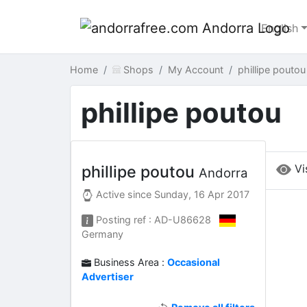
English
Home
Shops
My Account
phillipe pouto
phillipe poutou
Vi
phillipe poutou
Andorra
Active since
Sunday, 16 Apr 2017
Posting ref : AD-U86628
Germany
Business Area :
Occasional
Advertiser