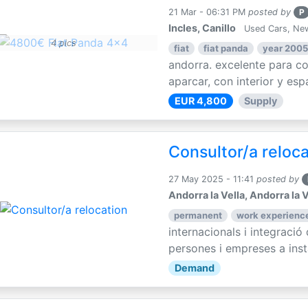
21 Mar - 06:31 PM
posted by
P
Incles, Canillo
Used Cars, Ne
4 pics
fiat
fiat panda
year 2005
andorra. excelente para con
aparcar, con interior y espa
EUR 4,800
Supply
Consultor/a reloc
27 May 2025 - 11:41
posted by
Andorra la Vella, Andorra la V
permanent
work experience
internacionals i integració
persones i empreses a instal
Demand