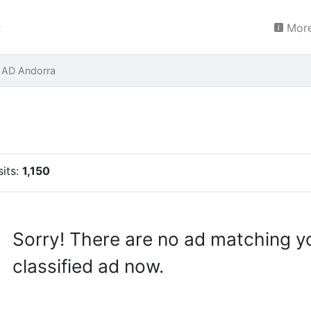
More
u AD Andorra
sits:
1,150
Sorry! There are no ad matching y
classified ad now.