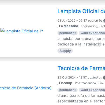
Lampista Oficial d
03 Jan 2025 - 09:37
posted by
, La Massana
Engineering, Tec
permanent
work experience
lampista, per a una empre
dedicada a la instal·lació e
Supply
Tècnic/a de Farmà
25 Oct 2024 - 12:57
posted by
, Encamp
Pharmaceutical, Bio-
permanent
work experience
d'un/a tècnic/a de farmàc
especialitzada en el sector