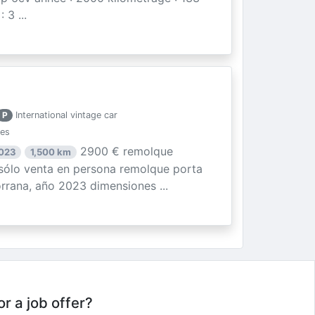
3 ...
P
International vintage car
ies
2900 € remolque
2023
1,500 km
ólo venta en persona remolque porta
rrana, año 2023 dimensiones ...
or a job offer?