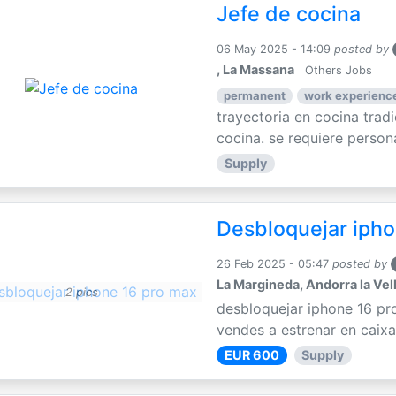
Jefe de cocina
06 May 2025 - 14:09
posted by
, La Massana
Others Jobs
permanent
work experience
trayectoria en cocina trad
cocina. se requiere persona
Supply
Desbloquejar ipho
26 Feb 2025 - 05:47
posted by
La Margineda, Andorra la Vel
2 pics
desbloquejar iphone 16 pr
vendes a estrenar en caixa
EUR 600
Supply