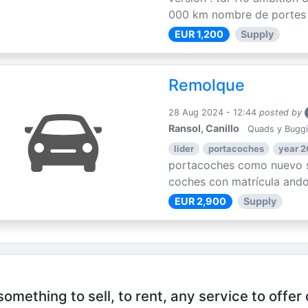
000 km nombre de portes : 
EUR 1,200
Supply
Remolque
28 Aug 2024 - 12:44
posted by
Ransol, Canillo
Quads y Bugg
lider
portacoches
year 
portacoches como nuevo s
coches con matrícula ando
EUR 2,900
Supply
mething to sell, to rent, any service to offer 