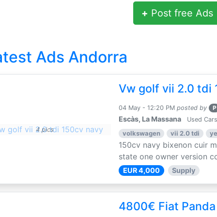
+
Post free Ads
atest Ads Andorra
Vw golf vii 2.0 td
04 May - 12:20 PM
posted by
P
Escàs, La Massana
Used Cars
4 pics
volkswagen
vii 2.0 tdi
ye
150cv navy bixenon cuir 
state one owner version co
EUR 4,000
Supply
4800€ Fiat Panda