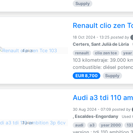
Supply
Renault clio zen T
18 Oct 2024 - 13:25
posted by
Certers, Sant Julià de Lòria
4 pics
renault
clio zen tce
year
103 kilometraje: 39.000 km
combustible: diésel potenci
EUR 8,700
Supply
Audi a3 tdi 110 am
30 Aug 2024 - 07:09
posted by
, Escaldes-Engordany
Used 
3 pics
audi
a3
year 2000
13
version : tdi 110 ambition