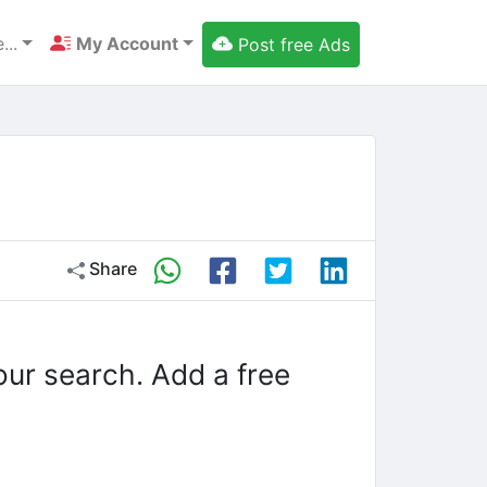
...
My Account
Post free Ads
Share
our search. Add a free