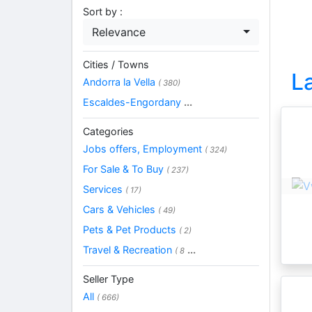
Sort by :
Relevance
Cities / Towns
L
Andorra la Vella
( 380)
Escaldes-Engordany
...
Categories
Jobs offers, Employment
( 324)
For Sale & To Buy
( 237)
Services
( 17)
Cars & Vehicles
( 49)
Pets & Pet Products
( 2)
Travel & Recreation
...
( 8
Seller Type
All
( 666)