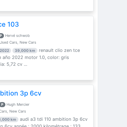
ce 103
P
Hervé schwob
Used Cars, New Cars
renault clio zen tce
 2022
39,000 km
 año 2022 motor 1.0, color: gris
a: 5,72 cv ...
bition 3p 6cv
P
Hugh Mercier
Cars, New Cars
audi a3 tdi 110 ambition 3p 6cv
3,000 km
 3p 6cv année : 2000 kilométrage : 133