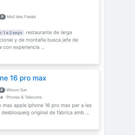
P
Molí dels Fanals
restaurante de larga
: 1 a 2 anys
icional y de montaña busca jefe de
 con experiencia ...
ne 16 pro max
P
Witson Sun
la
Phones & Telecoms
o max apple iphone 16 pro max per a les
 desbloqueig original de fàbrica amb ...