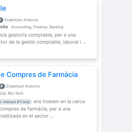
le
P
Etalentum Andorra
ella
Accounting, Finance, Banking
un/a gestor/a comptable, per a una
tor de la gestió comptable, laboral i ...
 de Compres de Farmàcia
P
Etalentum Andorra
cal, Bio-Tech
ens trobem en la cerca
: menys d'1 any
e compres de farmàcia, per a una
litzada en el sector ...