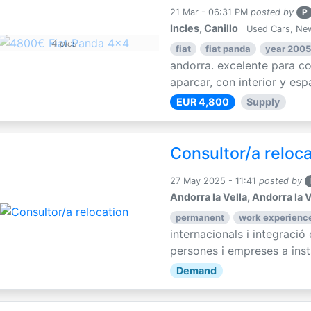
21 Mar - 06:31 PM
posted by
P
Incles, Canillo
Used Cars, Ne
4 pics
fiat
fiat panda
year 2005
andorra. excelente para con
aparcar, con interior y espa
EUR 4,800
Supply
Consultor/a reloc
27 May 2025 - 11:41
posted by
Andorra la Vella, Andorra la V
permanent
work experience
internacionals i integració
persones i empreses a instal
Demand