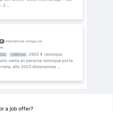
3 ...
P
International vintage car
ies
2900 € remolque
2023
1,500 km
ólo venta en persona remolque porta
rrana, año 2023 dimensiones ...
or a job offer?