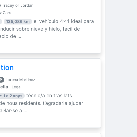
Tracey or Jordan
w Cars
el vehículo 4x4 ideal para
135,086 km
ducir sobre nieve y hielo, fácil de
cio de ...
ation
P
Lorena Martinez
ella
Legal
tècnic/a en trasllats
: 1 a 2 anys
 de nous residents. t’agradaria ajudar
·lar-se a ...