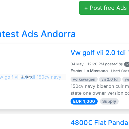
+
Post free Ads
atest Ads Andorra
Vw golf vii 2.0 td
04 May - 12:20 PM
posted by
P
Escàs, La Massana
Used Cars
4 pics
volkswagen
vii 2.0 tdi
ye
150cv navy bixenon cuir 
state one owner version co
EUR 4,000
Supply
4800€ Fiat Panda