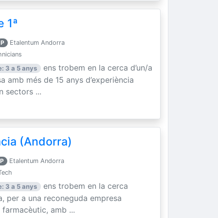
e 1ª
P
Etalentum Andorra
hnicians
ens trobem en la cerca d’un/a
: 3 a 5 anys
sa amb més de 15 anys d’experiència
n sectors ...
cia (Andorra)
P
Etalentum Andorra
Tech
ens trobem en la cerca
: 3 a 5 anys
ia, per a una reconeguda empresa
 farmacèutic, amb ...