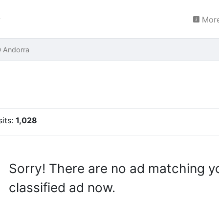
More
 Andorra
sits:
1,028
Sorry! There are no ad matching y
classified ad now.