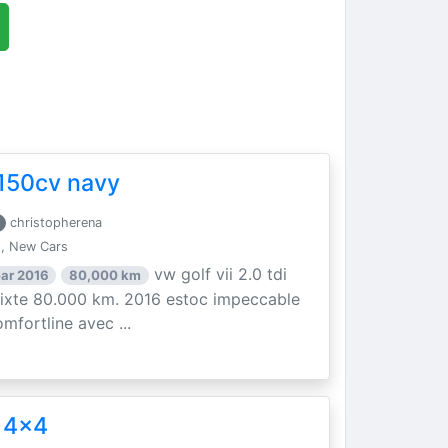
i 150cv navy
christopherena
, New Cars
vw golf vii 2.0 tdi
ar 2016
80,000 km
mixte 80.000 km. 2016 estoc impeccable
mfortline avec ...
 4x4