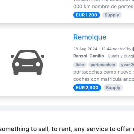
000 km nombre de portes : 
EUR 1,200
Supply
Remolque
28 Aug 2024 - 12:44
posted by
Ransol, Canillo
Quads y Bugg
lider
portacoches
year 
portacoches como nuevo s
coches con matrícula ando
EUR 2,900
Supply
mething to sell, to rent, any service to offer 