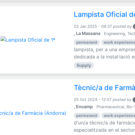
Lampista Oficial d
03 Jan 2025 - 09:37
posted by
, La Massana
Engineering, Tec
permanent
work experience
lampista, per a una empre
dedicada a la instal·lació e
Supply
Tècnic/a de Farmà
25 Oct 2024 - 12:57
posted by
, Encamp
Pharmaceutical, Bio-
permanent
work experience
d'un/a tècnic/a de farmàc
especialitzada en el sector