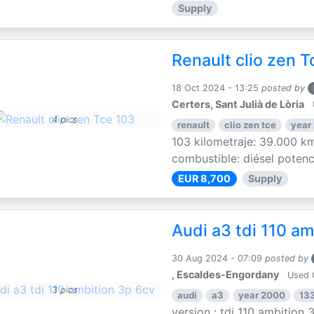
Supply
Renault clio zen T
18 Oct 2024 - 13:25
posted by
Certers, Sant Julià de Lòria
4 pics
renault
clio zen tce
year
103 kilometraje: 39.000 km
combustible: diésel potenci
EUR 8,700
Supply
Audi a3 tdi 110 am
30 Aug 2024 - 07:09
posted by
, Escaldes-Engordany
Used 
3 pics
audi
a3
year 2000
13
version : tdi 110 ambition