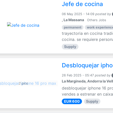
Jefe de cocina
06 May 2025 - 14:09
posted by
, La Massana
Others Jobs
permanent
work experience
trayectoria en cocina trad
cocina. se requiere persona
Supply
Desbloquejar ipho
26 Feb 2025 - 05:47
posted by
La Margineda, Andorra la Vel
2 pics
desbloquejar iphone 16 pr
vendes a estrenar en caixa
EUR 600
Supply