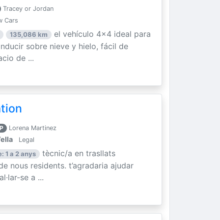
Tracey or Jordan
w Cars
el vehículo 4x4 ideal para
135,086 km
ducir sobre nieve y hielo, fácil de
cio de ...
ation
P
Lorena Martinez
ella
Legal
tècnic/a en trasllats
: 1 a 2 anys
 de nous residents. t’agradaria ajudar
·lar-se a ...