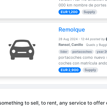
000 km nombre de portes : 
EUR 1,200
Supply
Remolque
28 Aug 2024 - 12:44
posted by
Ransol, Canillo
Quads y Bugg
lider
portacoches
year 
portacoches como nuevo s
coches con matrícula ando
EUR 2,900
Supply
mething to sell, to rent, any service to offer 