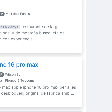
P
Molí dels Fanals
restaurante de larga
: 1 a 2 anys
icional y de montaña busca jefe de
 con experiencia ...
ne 16 pro max
P
Witson Sun
la
Phones & Telecoms
o max apple iphone 16 pro max per a les
 desbloqueig original de fàbrica amb ...