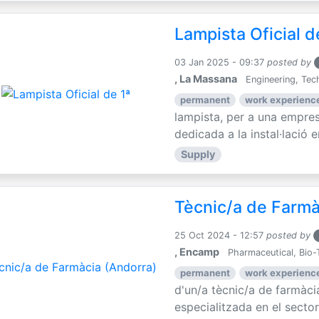
Lampista Oficial d
03 Jan 2025 - 09:37
posted by
, La Massana
Engineering, Tec
permanent
work experience
lampista, per a una empre
dedicada a la instal·lació e
Supply
Tècnic/a de Farmà
25 Oct 2024 - 12:57
posted by
, Encamp
Pharmaceutical, Bio-
permanent
work experience
d'un/a tècnic/a de farmàc
especialitzada en el sector