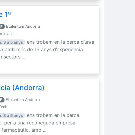
e 1ª
P
Etalentum Andorra
hnicians
ens trobem en la cerca d’un/a
: 3 a 5 anys
sa amb més de 15 anys d’experiència
n sectors ...
cia (Andorra)
P
Etalentum Andorra
Tech
ens trobem en la cerca
: 3 a 5 anys
ia, per a una reconeguda empresa
 farmacèutic, amb ...