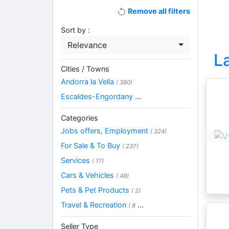
Remove all filters
Sort by :
Relevance
L
Cities / Towns
Andorra la Vella
( 380)
Escaldes-Engordany
...
Categories
Jobs offers, Employment
( 324)
For Sale & To Buy
( 237)
Services
( 17)
Cars & Vehicles
( 49)
Pets & Pet Products
( 2)
Travel & Recreation
...
( 8
Seller Type