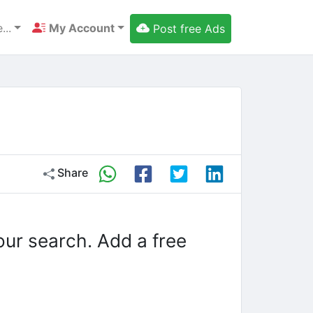
...
My Account
Post free Ads
Share
our search. Add a free