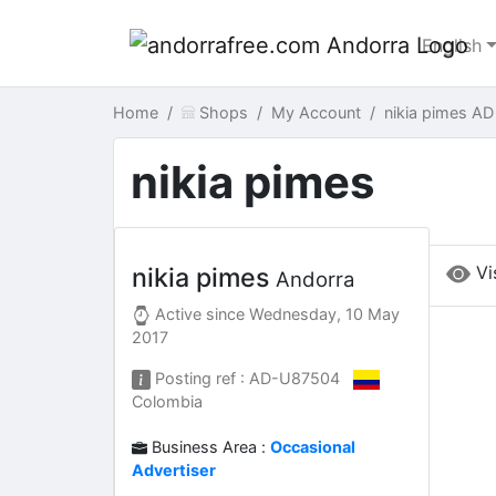
English
Home
Shops
My Account
nikia pimes AD
nikia pimes
Vi
nikia pimes
Andorra
Active since
Wednesday, 10 May
2017
Posting ref : AD-U87504
Colombia
Business Area :
Occasional
Advertiser