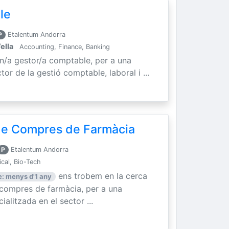
le
P
Etalentum Andorra
ella
Accounting, Finance, Banking
un/a gestor/a comptable, per a una
tor de la gestió comptable, laboral i ...
 de Compres de Farmàcia
P
Etalentum Andorra
cal, Bio-Tech
ens trobem en la cerca
: menys d'1 any
e compres de farmàcia, per a una
litzada en el sector ...