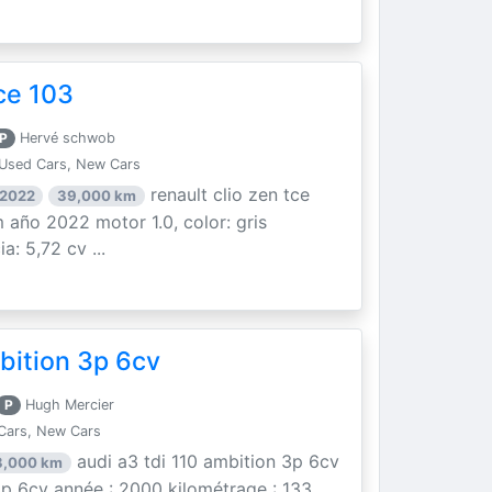
ce 103
P
Hervé schwob
Used Cars, New Cars
renault clio zen tce
 2022
39,000 km
 año 2022 motor 1.0, color: gris
a: 5,72 cv ...
bition 3p 6cv
P
Hugh Mercier
Cars, New Cars
audi a3 tdi 110 ambition 3p 6cv
3,000 km
 3p 6cv année : 2000 kilométrage : 133