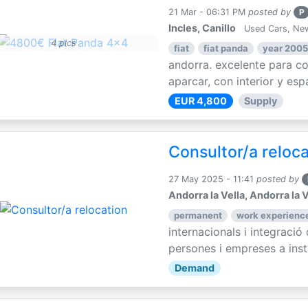
21 Mar - 06:31 PM
posted by
P
Incles, Canillo
Used Cars, Ne
4 pics
fiat
fiat panda
year 2005
andorra. excelente para con
aparcar, con interior y espa
EUR 4,800
Supply
Consultor/a reloc
27 May 2025 - 11:41
posted by
Andorra la Vella, Andorra la V
permanent
work experience
internacionals i integració
persones i empreses a instal
Demand