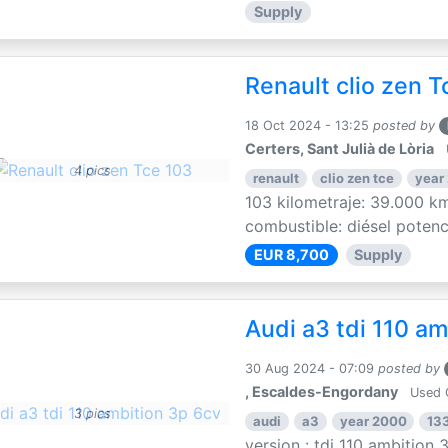
Supply
Renault clio zen T
18 Oct 2024 - 13:25
posted by
Certers, Sant Julià de Lòria
4 pics
renault
clio zen tce
year
103 kilometraje: 39.000 km
combustible: diésel potenci
EUR 8,700
Supply
Audi a3 tdi 110 am
30 Aug 2024 - 07:09
posted by
, Escaldes-Engordany
Used 
3 pics
audi
a3
year 2000
13
version : tdi 110 ambition