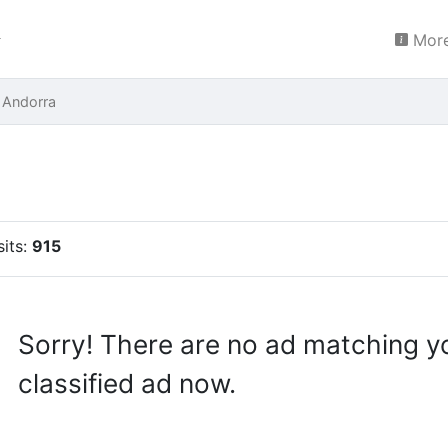
More
 Andorra
sits:
915
Sorry! There are no ad matching y
classified ad now.