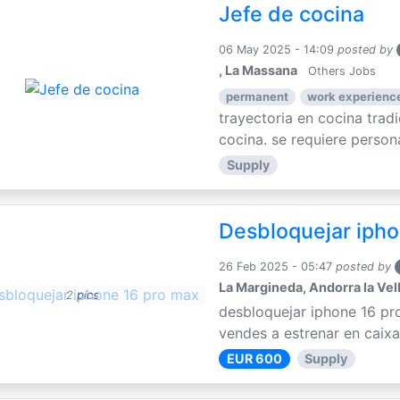
Jefe de cocina
06 May 2025 - 14:09
posted by
, La Massana
Others Jobs
permanent
work experience
trayectoria en cocina trad
cocina. se requiere persona
Supply
Desbloquejar ipho
26 Feb 2025 - 05:47
posted by
La Margineda, Andorra la Vel
2 pics
desbloquejar iphone 16 pr
vendes a estrenar en caixa
EUR 600
Supply