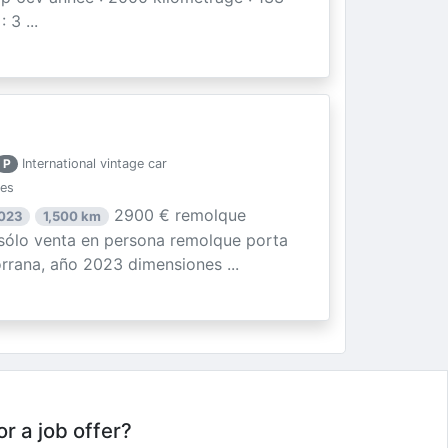
3 ...
P
International vintage car
ies
2900 € remolque
2023
1,500 km
ólo venta en persona remolque porta
rrana, año 2023 dimensiones ...
or a job offer?