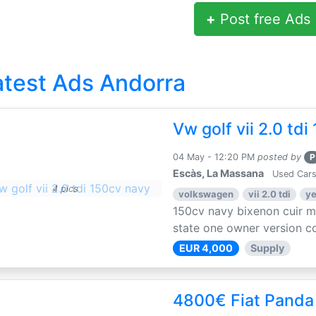
+
Post free Ads
atest Ads Andorra
Vw golf vii 2.0 td
04 May - 12:20 PM
posted by
P
Escàs, La Massana
Used Cars
4 pics
volkswagen
vii 2.0 tdi
ye
150cv navy bixenon cuir 
state one owner version co
EUR 4,000
Supply
4800€ Fiat Panda