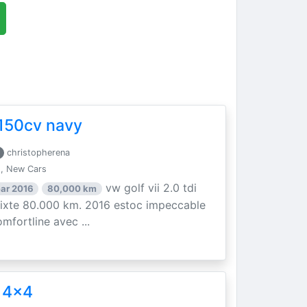
i 150cv navy
christopherena
, New Cars
vw golf vii 2.0 tdi
ar 2016
80,000 km
mixte 80.000 km. 2016 estoc impeccable
mfortline avec ...
 4x4