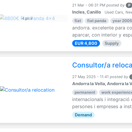
21 Mar - 06:31 PM
posted by
P
Incles, Canillo
Used Cars, Ne
4 pics
fiat
fiat panda
year 2005
andorra. excelente para con
aparcar, con interior y espa
EUR 4,800
Supply
Consultor/a reloc
27 May 2025 - 11:41
posted by
Andorra la Vella, Andorra la V
permanent
work experience
internacionals i integració
persones i empreses a instal
Demand