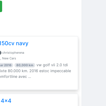
i 150cv navy
christopherena
, New Cars
vw golf vii 2.0 tdi
ar 2016
80,000 km
mixte 80.000 km. 2016 estoc impeccable
mfortline avec ...
 4x4