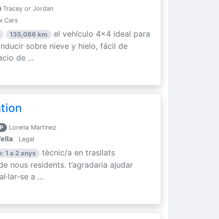
Tracey or Jordan
w Cars
el vehículo 4x4 ideal para
135,086 km
ducir sobre nieve y hielo, fácil de
cio de ...
ation
P
Lorena Martinez
ella
Legal
tècnic/a en trasllats
: 1 a 2 anys
 de nous residents. t’agradaria ajudar
·lar-se a ...