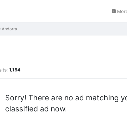
More
D Andorra
sits:
1,154
Sorry! There are no ad matching y
classified ad now.