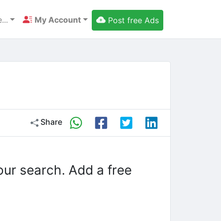
...
My Account
Post free Ads
Share
our search. Add a free