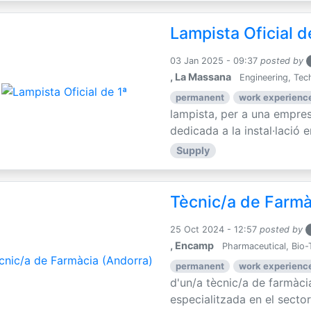
Lampista Oficial d
03 Jan 2025 - 09:37
posted by
, La Massana
Engineering, Tec
permanent
work experience
lampista, per a una empre
dedicada a la instal·lació e
Supply
Tècnic/a de Farmà
25 Oct 2024 - 12:57
posted by
, Encamp
Pharmaceutical, Bio-
permanent
work experience
d'un/a tècnic/a de farmàc
especialitzada en el sector