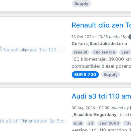
Supply
Renault clio zen T
18 Oct 2024 - 13:25
posted by
Certers, Sant Julià de Lòria
4 pics
renault
clio zen tce
year
103 kilometraje: 39.000 km
combustible: diésel potenci
EUR 8,700
Supply
Audi a3 tdi 110 am
30 Aug 2024 - 07:09
posted by
, Escaldes-Engordany
Used 
3 pics
audi
a3
year 2000
13
version : tdi 110 ambition