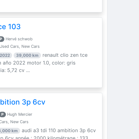
ce 103
P
Hervé schwob
Used Cars, New Cars
renault clio zen tce
 2022
39,000 km
 año 2022 motor 1.0, color: gris
a: 5,72 cv ...
bition 3p 6cv
P
Hugh Mercier
Cars, New Cars
audi a3 tdi 110 ambition 3p 6cv
3,000 km
 3p 6cv année : 2000 kilométrage : 133