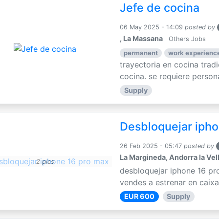
Jefe de cocina
06 May 2025 - 14:09
posted by
, La Massana
Others Jobs
permanent
work experience
trayectoria en cocina trad
cocina. se requiere persona
Supply
Desbloquejar ipho
26 Feb 2025 - 05:47
posted by
La Margineda, Andorra la Vel
2 pics
desbloquejar iphone 16 pr
vendes a estrenar en caixa
EUR 600
Supply