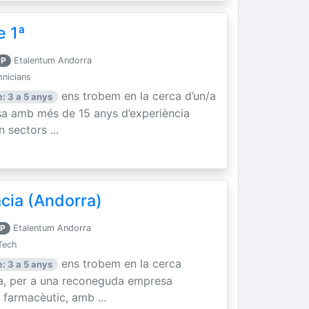
e 1ª
P
Etalentum Andorra
hnicians
ens trobem en la cerca d’un/a
: 3 a 5 anys
sa amb més de 15 anys d’experiència
n sectors ...
cia (Andorra)
P
Etalentum Andorra
Tech
ens trobem en la cerca
: 3 a 5 anys
ia, per a una reconeguda empresa
 farmacèutic, amb ...