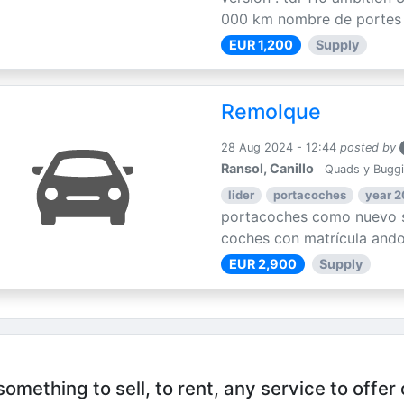
000 km nombre de portes : 
EUR 1,200
Supply
Remolque
28 Aug 2024 - 12:44
posted by
Ransol, Canillo
Quads y Bugg
lider
portacoches
year 
portacoches como nuevo s
coches con matrícula ando
EUR 2,900
Supply
mething to sell, to rent, any service to offer 