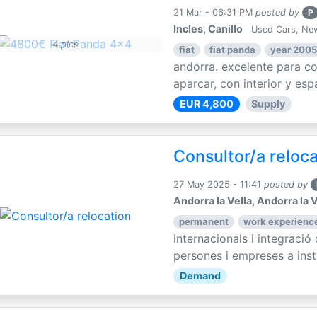
21 Mar - 06:31 PM
posted by
P
Incles, Canillo
Used Cars, Ne
4 pics
fiat
fiat panda
year 2005
andorra. excelente para con
aparcar, con interior y espa
EUR 4,800
Supply
Consultor/a reloc
27 May 2025 - 11:41
posted by
Andorra la Vella, Andorra la V
permanent
work experience
internacionals i integració
persones i empreses a instal
Demand