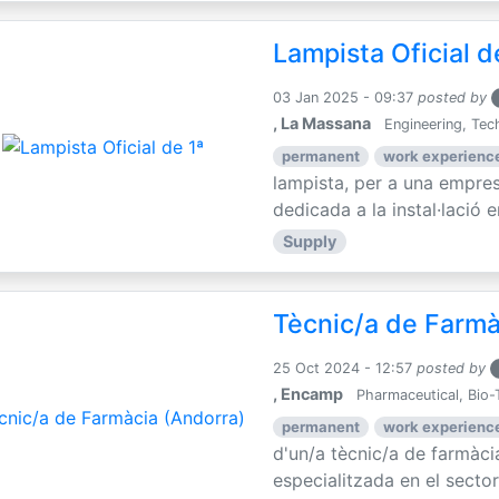
Lampista Oficial d
03 Jan 2025 - 09:37
posted by
, La Massana
Engineering, Tec
permanent
work experience
lampista, per a una empre
dedicada a la instal·lació e
Supply
Tècnic/a de Farmà
25 Oct 2024 - 12:57
posted by
, Encamp
Pharmaceutical, Bio-
permanent
work experience
d'un/a tècnic/a de farmàc
especialitzada en el sector