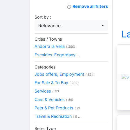
Remove all filters
Sort by :
Relevance
L
Cities / Towns
Andorra la Vella
( 380)
Escaldes-Engordany
...
Categories
Jobs offers, Employment
( 324)
For Sale & To Buy
( 237)
Services
( 17)
Cars & Vehicles
( 49)
Pets & Pet Products
( 2)
Travel & Recreation
...
( 8
Seller Type