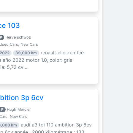
ce 103
P
Hervé schwob
Used Cars, New Cars
renault clio zen tce
 2022
39,000 km
 año 2022 motor 1.0, color: gris
a: 5,72 cv ...
bition 3p 6cv
P
Hugh Mercier
Cars, New Cars
audi a3 tdi 110 ambition 3p 6cv
3,000 km
 3p 6cv année : 2000 kilométrage : 133