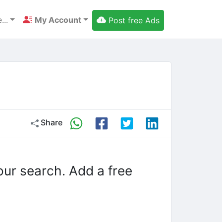
...
My Account
Post free Ads
Share
our search. Add a free