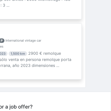
3 ...
P
International vintage car
ies
2900 € remolque
2023
1,500 km
ólo venta en persona remolque porta
rrana, año 2023 dimensiones ...
or a job offer?