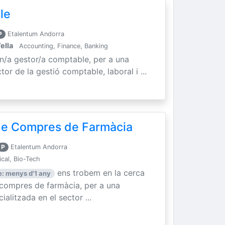
le
P
Etalentum Andorra
ella
Accounting, Finance, Banking
un/a gestor/a comptable, per a una
tor de la gestió comptable, laboral i ...
 de Compres de Farmàcia
P
Etalentum Andorra
cal, Bio-Tech
ens trobem en la cerca
: menys d'1 any
e compres de farmàcia, per a una
litzada en el sector ...