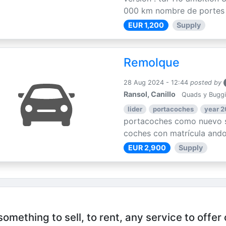
000 km nombre de portes : 
EUR 1,200
Supply
Remolque
28 Aug 2024 - 12:44
posted by
Ransol, Canillo
Quads y Bugg
lider
portacoches
year 
portacoches como nuevo s
coches con matrícula ando
EUR 2,900
Supply
mething to sell, to rent, any service to offer 