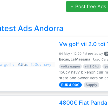
+
Post free Ads
atest Ads Andorra
Vw golf vii 2.0 td
04 May - 12:20 PM
posted by
P
Escàs, La Massana
Used Cars
4 pics
volkswagen
vii 2.0 tdi
ye
150cv navy bixenon cuir 
state one owner version co
EUR 4,000
Supply
4800€ Fiat Panda