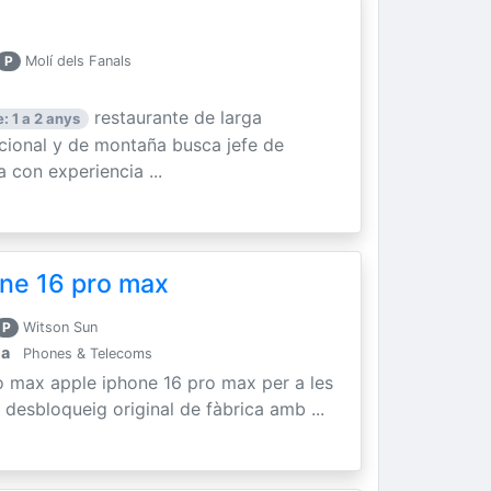
P
Molí dels Fanals
restaurante de larga
: 1 a 2 anys
icional y de montaña busca jefe de
 con experiencia ...
ne 16 pro max
P
Witson Sun
la
Phones & Telecoms
o max apple iphone 16 pro max per a les
 desbloqueig original de fàbrica amb ...