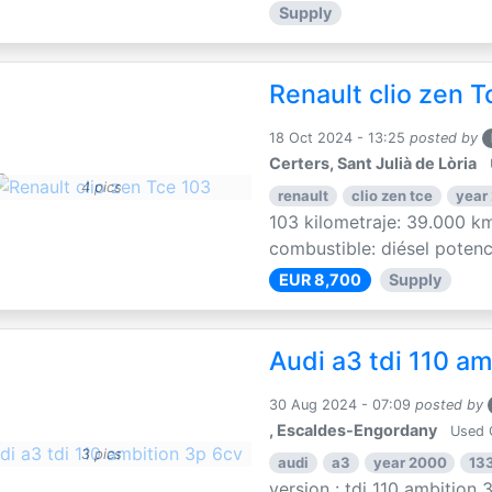
Supply
Renault clio zen T
18 Oct 2024 - 13:25
posted by
Certers, Sant Julià de Lòria
4 pics
renault
clio zen tce
year
103 kilometraje: 39.000 km
combustible: diésel potenci
EUR 8,700
Supply
Audi a3 tdi 110 am
30 Aug 2024 - 07:09
posted by
, Escaldes-Engordany
Used 
3 pics
audi
a3
year 2000
13
version : tdi 110 ambition