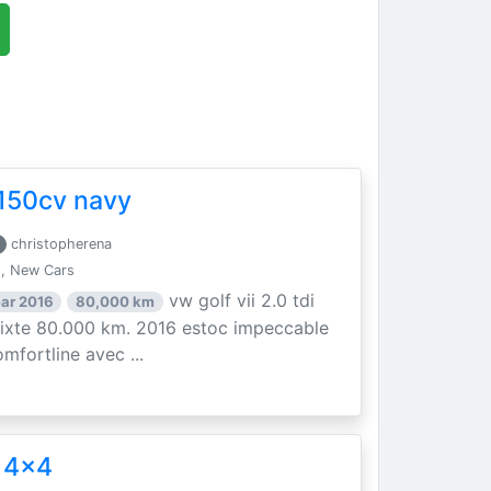
i 150cv navy
christopherena
, New Cars
vw golf vii 2.0 tdi
ar 2016
80,000 km
mixte 80.000 km. 2016 estoc impeccable
mfortline avec ...
 4x4