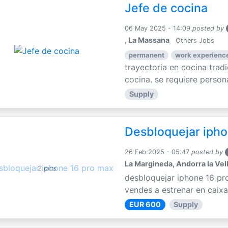
Jefe de cocina
06 May 2025 - 14:09
posted by
, La Massana
Others Jobs
permanent
work experience
trayectoria en cocina trad
cocina. se requiere persona
Supply
Desbloquejar ipho
26 Feb 2025 - 05:47
posted by
La Margineda, Andorra la Vel
2 pics
desbloquejar iphone 16 pr
vendes a estrenar en caixa
EUR 600
Supply