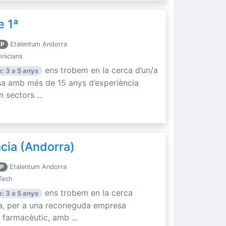
e 1ª
P
Etalentum Andorra
hnicians
ens trobem en la cerca d’un/a
: 3 a 5 anys
sa amb més de 15 anys d’experiència
n sectors ...
cia (Andorra)
P
Etalentum Andorra
Tech
ens trobem en la cerca
: 3 a 5 anys
ia, per a una reconeguda empresa
 farmacèutic, amb ...