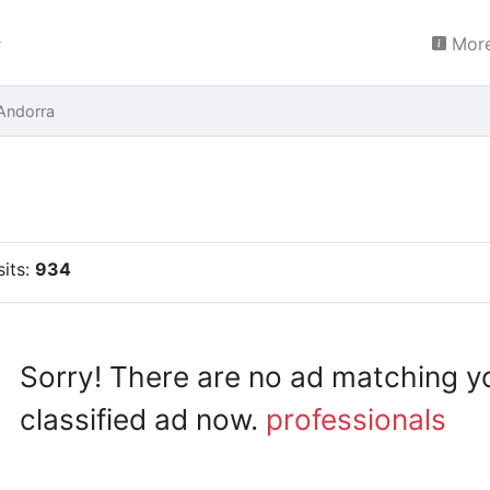
More
 Andorra
sits:
934
Sorry! There are no ad matching y
classified ad now.
professionals