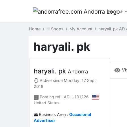
English
Home
Shops
My Account
haryali. pk AD
haryali. pk
Vi
haryali. pk
Andorra
Active since
Monday, 17 Sept
2018
Posting ref : AD-U101226
United States
Business Area :
Occasional
Advertiser