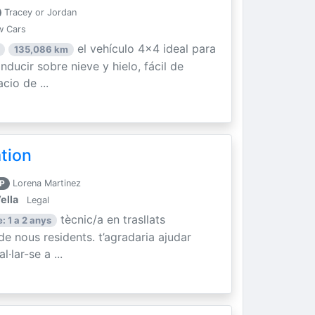
Tracey or Jordan
w Cars
el vehículo 4x4 ideal para
135,086 km
ducir sobre nieve y hielo, fácil de
cio de ...
ation
P
Lorena Martinez
ella
Legal
tècnic/a en trasllats
: 1 a 2 anys
 de nous residents. t’agradaria ajudar
·lar-se a ...